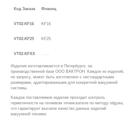
Код Заказа
Фланец
VT
02-
KF
16
KF
16
VT
02-
KF
25
KF
25
VT0
2
-KFXX
……
Изделия изготавливаются в Петербурге, на
производственной базе ООО ВАКТРОН. Каждое из изделий,
по запросу, может быть изготовлено с нестандартными
размерами, адаптированными для конкретной вакуумной
системы.
Каждое поставляемое изделие проходит контроль
герметичности на гелиевом течеискателе по методу обдува,
что гарантирует высокое качество данных изделий
вакуумной техники.