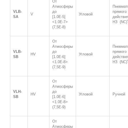
От
Атмосферы
Пневмат
VLB-
до
прямого
V
Угловой
SA
[1.0
E
-5]
действи
<1.0
E
-7>
H
З (
NC
)
(7,5
E
-8)
От
Атмосферы
Пневмат
VLB-
до
прямого
HV
Угловой
SB
[1.0
E
-6]
действи
<1.0
E
-8>
H
З (
NC
)
(7,5
E
-9)
От
Атмосферы
VLH-
до
HV
Угловой
Ручной
SB
[1.0
E
-6]
<1.0
E
-8>
(7,5
E
-9)
От
Атмосферы