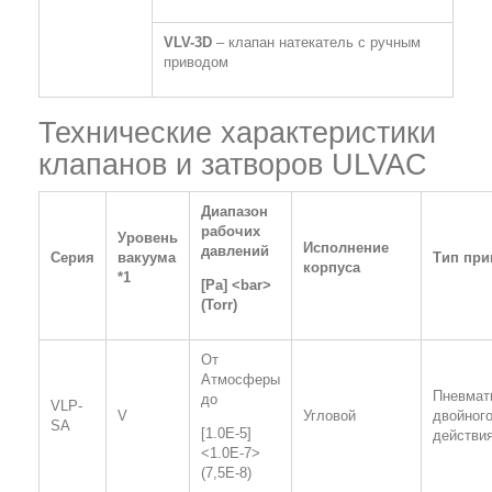
VLV
-3
D
– клапан натекатель с ручным
приводом
Технические характеристики
клапанов и затворов ULVAC
Диапазон
рабочих
Уровень
Исполнение
давлений
Серия
вакуума
Тип при
корпуса
*1
[
Pa
] <
bar
>
(
Torr
)
От
Атмосферы
Пневмат
до
VLP-
V
Угловой
двойног
SA
[1.0E-5]
действи
<1.0E-7>
(7,5E-8)