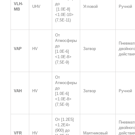
VLH-
до
UHV
Угловой
Ручной
MB
[1.0
E
-8]
<1.0
E
-10>
(7,5
E
-11)
От
Атмосферы
Пневмат
до
VAP
HV
Затвор
двойног
[1.0
E
-6]
действи
<1.0
E
-8>
(7,5
E
-9)
От
Атмосферы
до
VAH
HV
Затвор
Ручной
[1.0
E
-6]
<1.0
E
-8>
(7,5
E
-9)
От [1.2
E
5]
Пневмат
<1.2
E
4>
двойног
(900) до
VFR
HV
Маятниковый
действи