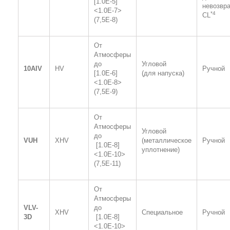
[1.0
E
-5]
невозвр
<1.0
E
-7>
*4
С
L
(7,5
E
-8)
От
Атмосферы
до
Угловой
10
AIV
HV
Ручной
[1.0
E
-6]
(для напуска)
<1.0
E
-8>
(7,5
E
-9)
От
Атмосферы
Угловой
до
VUH
XHV
(металлическое
Ручной
[1.0
E
-8]
уплотнение)
<1.0
E
-10>
(7,5
E
-11)
От
Атмосферы
VLV-
до
XHV
Специальное
Ручной
3D
[1.0
E
-8]
<1.0
E
-10>