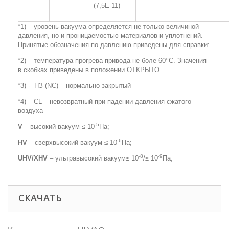
(7,5
E
-11)
*1) – уровень вакуума определяется не только величиной
давления, но и проницаемостью материалов и уплотнений.
Принятые обозначения по давлению приведены для справки:
о
*2) – температура прогрева привода не боле 60
С. Значения
в скобках приведены в положении ОТКРЫТО
*3) - НЗ (
NC
) – нормально закрытый
*4) –
CL
– невозвратный при падении давления сжатого
воздуха
-5
V
– высокий вакуум ≤ 10
Па;
-6
HV
– сверхвысокий вакуум ≤ 10
Па;
-8
-9
UHV
/
XHV
– ультравысокий вакуум≤ 10
/≤ 10
Па;
СКАЧАТЬ