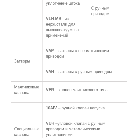
уплотнение штока
С ручным
приводом
VLH
-
MB
– из
нерж.стали для
высоковакуумных
применений
VAP
– затворы с пневматическим
приводом
Затворы
VAH
– затворы с ручным приводом
Маятниковые
VFR
–
клапан маятникового типа
клапана
10
AIV
– ручной клапан напуска
VUH
–угловой клапан с ручным
Специальные
приводом и металлическими
клапана
уплотнениями