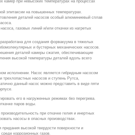
ых камер
при невысоких температурах на процессах
ной эпитаксии на повышенных температурах.
отовления деталей насосов особый алюминиевый сплав
асоса.
асоса, газовых линий и/или откачки из нагретых
 разработана для создания форвакуума в тяжелых
рбомолекулярных и бустерных механических насосов.
решения деталей камеры сжатия, обеспечивающие
ления высокой температуры деталей вдоль всего
ном исполнении. Насос является гибридным насосом
и трехлопастных насосов и ступень Рутса,
тично данный насос можно представить в виде пяти
орпусе.
ировать его в нагруженных режимах без перегрева.
откачке паров воды.
 производительность при откачке гелия и инертных
ьзовать насосы в опасных производствах.
 придания высокой твердости поверхности и
 среде коррозионных газов.