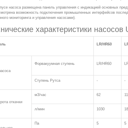
пусе насоса размещена панель управления с индикацией основных пре
смотрена возможность подключения промышленных интерфейсов послед
ного мониторинга и управления насосами).
хнические характеристики насосов 
ель
LR/HR60
L
Форвакуумная ступень
LR/HR60
L
насоса
Ступень Рутса
-
-
м3/час
62
1
рота откачки
л/мин
1030
1
Па
5
5
ельное