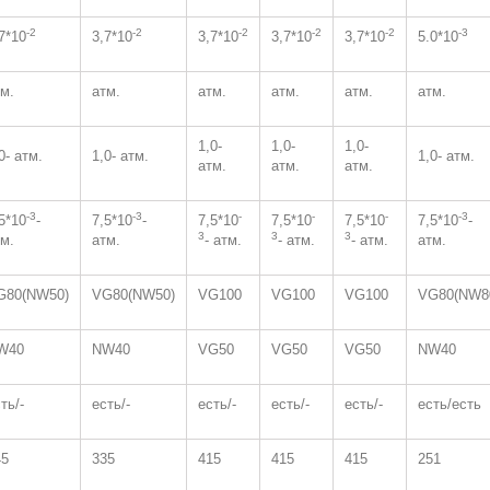
-2
-2
-2
-2
-2
-3
7*10
3,7*10
3,7*10
3,7*10
3,7*10
5.0*10
м.
атм.
атм.
атм.
атм.
атм.
1,0-
1,0-
1,0-
0- атм.
1,0- атм.
1,0- атм.
атм.
атм.
атм.
-3
-3
-
-
-
-3
5*10
-
7,5*10
-
7,5*10
7,5*10
7,5*10
7,5*10
-
3
3
3
м.
атм.
- атм.
- атм.
- атм.
атм.
G80(NW50)
VG80(NW50)
VG100
VG100
VG100
VG80(NW8
W40
NW40
VG50
VG50
VG50
NW40
ть/-
есть/-
есть/-
есть/-
есть/-
есть/есть
45
335
415
415
415
251