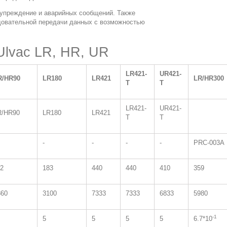
дупреждение и аварийных сообщений. Также
овательной передачи данных с возможностью
Ulvac LR, HR, UR
LR421-
UR421-
R/HR90
LR180
LR421
LR/HR300
T
T
LR421-
UR421-
R/HR90
LR180
LR421
T
T
-
-
-
-
PRC-003A
12
183
440
440
410
359
860
3100
7333
7333
6833
5980
-1
5
5
5
5
6.7*10