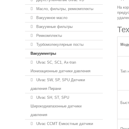
На кор
Масло, фильтры, ремкомплекты
преду
Вакуумное масло
удален
Вакуумные фильтры
Те
Ремкомплекты
Турбомолекулярные посты
Мод
Вакуумметры
Ulvac SC, SС1, Ax-tran
Ионизационные датчики давления
Тип 
Ulvac SW, SP, SPU Датчики
давления Пирани
Ulvac SH, ST, SPU
Быст
Широкодиапазонные датчики
давления
Ulvac CCMT Емкостные датчики
Пред