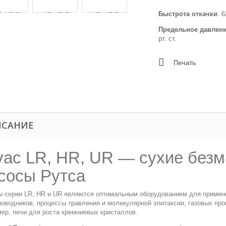
Быстрота откачки
: 
Предельное давлен
рт. ст.
Печать
ИСАНИЕ
vac LR, HR, UR — сухие без
сосы Рутса
 серии LR, HR и UR являются оптимальным оборудованием для применен
оводников, процессы травления и молекулярной эпитаксии, газовых про
ер, печи для роста кремниевых кристаллов.