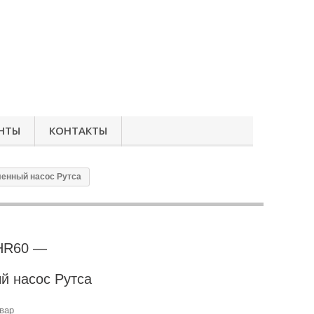
НТЫ
КОНТАКТЫ
енный насос Рутса
 HR60 —
 насос Рутса
вар