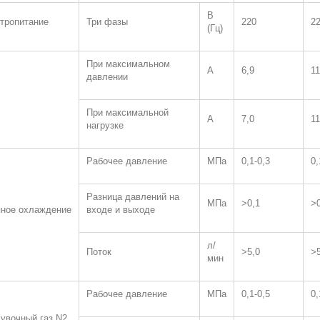
В
тропитание
Три фазы
220
2
(Гц)
При максимальном
А
6,9
11
давлении
При максимальной
А
7,0
11
нагрузке
Рабочее давление
МПа
0,1-0,3
0,
Разница давлений на
МПа
˃0,1
˃0
ное охлаждение
входе и выходе
л/
Поток
˃5,0
˃5
мин
Рабочее давление
МПа
0,1-0,5
0,
увочный газ N2