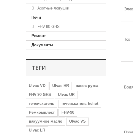
Азотные ловушки
Элек
Печи
FHV-90 GHS
Ремонт
Ток
Документы
ТЕГИ
Ulvac VD
Ulvac HR
насос рутса
Водя
FHV-90 GHS
Ulvac UR
течеискатель
течеискатель heliot
Ремкомплект
FHV-90
вакуумное масло
Ulvac VS
Ulvac LR
Прод