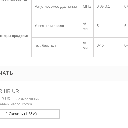
Регулируемое давление
МПа
0,05-0,1
0,
л/
Уплотнение вала
5
5
мин
метры продувки
л/
газ. балласт
0-45
0-
мин
ЧАТЬ
LR HR UR
 HR UR — безмасляный
нный насос Рутса
Скачать (1.28M)