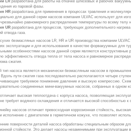
ии LR
разработана для работы на откачке шлюзовых и рабочих
вакуумн
ждения из паровой фазы.
ия HR
разработана для применения в процессах травления и молекуляр
циально для данной серии насосов компания ULVAC использует для изг
 чрезвычайно равномерного распределения температуры по всему телу н
ия UR
разработана для процессов, требующих дополнительного нагрева н
й отвода газа.
сухих безмасляных насосов LR, HR и UR производства компании ULVAC
ях эксплуатации и для использования в качестве форвакуумных для ту
льными особенностями насосов данной серии являются конструктивные 
ю эффективность отвода тепла от тела насоса и равномерное распреде
изма сжатия.
й тип насоса является механически безмасляным насосом в промышлен
 Вдоль пути сжатия газа последовательно располагаются четыре ступен
ечивающее требуемое понижение давление и высокую компрессию. Схема
овательно соединенных мини-вакуумных насосов, собранных в одном к
отличает высокая теплоотдача с корпуса насоса, позволяющая эксплуат
не требует водяного охлаждения и отличается высокой способностью к 
нейку насосов отличает превосходная коррозионная стойкость, высокая
 и исполнение с двигателем в герметичном кожухе, что позволяет испол
нние поверхности деталей насоса обработаны специальным образом для
ионной стойкости. Это делает насосы незаменимыми при эксплуатации в