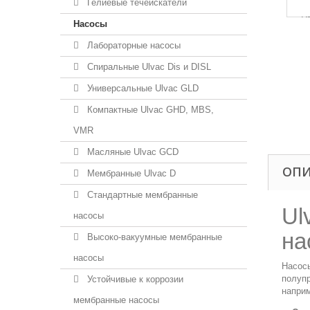
Гелиевые течеискатели
Насосы
Лабораторные насосы
Спиральные Ulvac Dis и DISL
Универсальные Ulvac GLD
Компактные Ulvac GHD, MBS,
VMR
Масляные Ulvac GCD
ОП
Мембранные Ulvac D
Стандартные мембранные
Ul
насосы
на
Высоко-вакуумные мембранные
насосы
Насосы
полупр
Устойчивые к коррозии
наприм
мембранные насосы