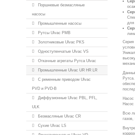
Сер
Поршневые безмасляные
оса
Сер
насосы
Спе
для
Промышленные насосы
Сер
Рутсы Ulvac PMB
лини
Серия 
Золотниковые Ulvac PKS
услови
Одноступенчатые Ulvac VS
Уника
высоку
Откачные агрегаты Рутса Ulvac
механ
Промышленные Ulvac UR HR LR
Данны
Рутса.
С ременным приводом Ulvac
обесп
PVD и PVD-B
послед
Диффузионные Ulvac PBL, PFL,
Насос 
Насос 
ULK
Всю ли
Безмасляные Ulvac CR
газов,
Сухие Ulvac LS
Внутре
корроз
Двухступенчатые Ulvac VD