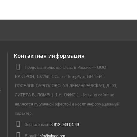
Контактная информация
Представительство Ulvac в России — ООО
ВАКТРОН, 197758, Г.Санкт-Петербург, ВН.ТЕР.Г.
ПОСЕЛОК ПАРГОЛОВО, УЛ ЛЕНИНГРАДСКАЯ, Д. 99,
c
ЛИТЕРА Б, ПОМЕЩ. 1-Н, ОФИС 1. Цены на сайте не
являются публичной офертой и носят информационный
характер.
Звоните нам:
8-812-989-04-49
E-mail:
info@ulvac.org