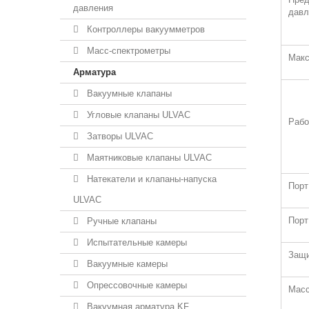
давления
давл
Контроллеры вакуумметров
Масс-спектрометры
Макс
Арматура
Вакуумные клапаны
Угловые клапаны ULVAC
Рабо
Затворы ULVAC
Маятниковые клапаны ULVAC
Натекатели и клапаны-напуска
Порт
ULVAC
Порт
Ручные клапаны
Испытательные камеры
Защи
Вакуумные камеры
Опрессовочные камеры
Мас
Вакуумная арматура KF