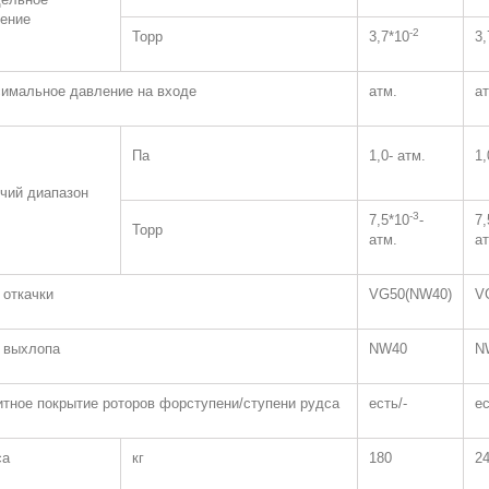
ение
-2
Торр
3,7*10
3,
имальное давление на входе
атм.
ат
Па
1,0- атм.
1,
чий диапазон
-3
7,5*10
-
7,
Торр
атм.
ат
 откачки
VG50(NW40)
V
 выхлопа
NW40
N
тное покрытие роторов форступени/ступени рудса
есть/-
ес
са
кг
180
2