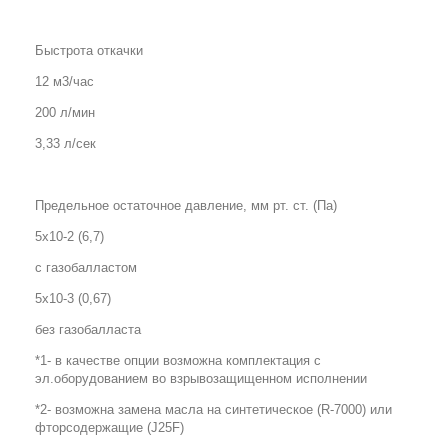
Быстрота откачки
12 м3/час
200 л/мин
3,33 л/сек
Предельное остаточное давление, мм рт. ст. (Па)
5x10-2 (6,7)
с газобалластом
5x10-3 (0,67)
без газобалласта
*1- в качестве опции возможна комплектация с
эл.оборудованием во взрывозащищенном исполнении
*2- возможна замена масла на синтетическое (
R
-7000) или
фторсодержащие (
J
25
F
)